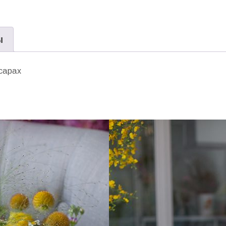
ы
сарах