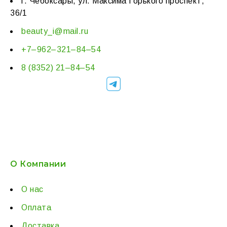
г. Чебоксары, ул. Максима Горького проспект,
36/1
beauty_i@mail.ru
+7–962–321–84–54
8 (8352) 21–84–54
О Компании
О нас
Оплата
Доставка