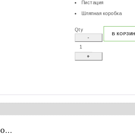
Пистация
Шляпная коробка
Qty
В КОРЗИ
но…