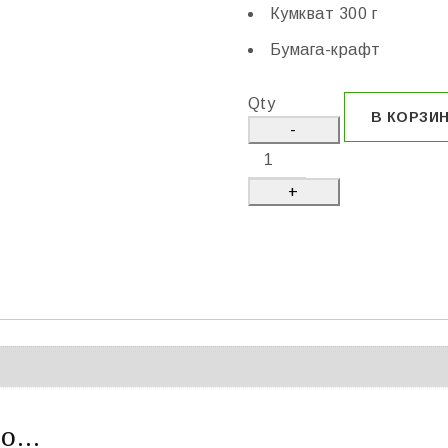
Кумкват 300 г
Бумага-крафт
Qty
В КОРЗИ
но…