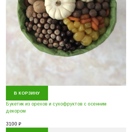
В КОРЗИНУ
Букетик из орехов и сухофруктов с осенним
декором
3100
₽